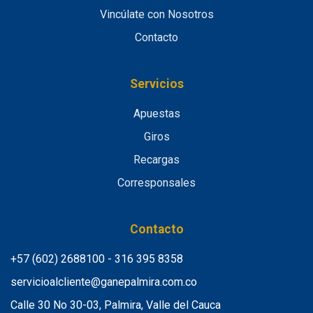
Vincúlate con Nosotros
Contacto
Servicios
Apuestas
Giros
Recargas
Corresponsales
Contacto
+57 (602) 2688100 - 316 395 8358
servicioalcliente@ganepalmira.com.co
Calle 30 No 30-03, Palmira, Valle del Cauca